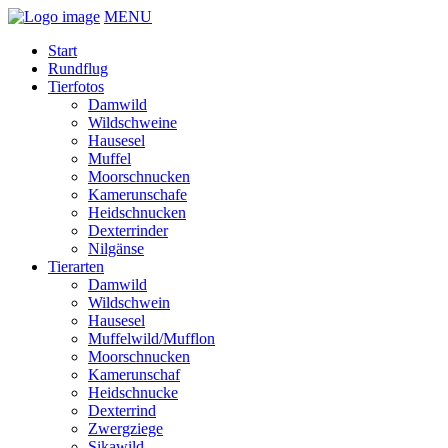
MENU
Start
Rundflug
Tierfotos
Damwild
Wildschweine
Hausesel
Muffel
Moorschnucken
Kamerunschafe
Heidschnucken
Dexterrinder
Nilgänse
Tierarten
Damwild
Wildschwein
Hausesel
Muffelwild/Mufflon
Moorschnucken
Kamerunschaf
Heidschnucke
Dexterrind
Zwergziege
Sikawild