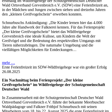
erstmalig im Wildfreigehege der Schutzgemeinschaft Deutscher
Wald Ortsverband Grevenbroich e.V. (SDW) eine Ferienfreizeit an,
in der Mädchen und Jungen zwischen sieben und dreizehn Jahren
den „kleinen Greifvogelschein“ erwerben konnten.
Schnurbuschs Ankündigung: „Die Kinder lernen hier das 4.000
Jahre alte Handwerk der Falknerei kennen. Für das Ferienprojekt
„Der kleine Greifvogelschein“ bietet das Wildfreigehege
Grevenbroich eine ideale Kulisse, um Kindern die Welt der
Greifvögel und die Bedeutung des respektvollen Umgangs mit
Tieren näherzubringen. Die naturnahe Umgebung und die
vielfältigen Möglichkeiten für Entdeckungen…
mehr …
Erste Ferienfreizeit im SDW-Wildfreigehege war ein großer Erfolg
26.08.2025
Ein Nachmittag beim Ferienprojekt „Der kleine
Greifvogelschein“ im Wildfreigehege der Schutzgemeinschaft
Deutscher Wald
In Zusammenarbeit mit der Schutzgemeinschaft Deutscher Wald
Ortsverband Grevenbroich e.V. führte der bekannte Meerbuscher
Waldpädagoge und Falkner Frithjof Schnurbusch mit seinen
Mitarbeitern vom 18. bis 22. August 2025 die erste Ferienfreizeit im