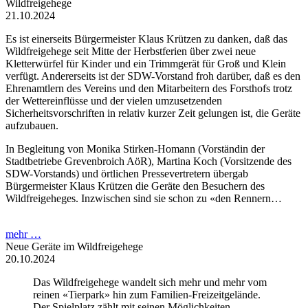
Wildfreigehege
21.10.2024
Es ist einerseits Bürgermeister Klaus Krützen zu danken, daß das
Wildfreigehege seit Mitte der Herbstferien über zwei neue
Kletterwürfel für Kinder und ein Trimmgerät für Groß und Klein
verfügt. Andererseits ist der SDW-Vorstand froh darüber, daß es den
Ehrenamtlern des Vereins und den Mitarbeitern des Forsthofs trotz
der Wettereinflüsse und der vielen umzusetzenden
Sicherheitsvorschriften in relativ kurzer Zeit gelungen ist, die Geräte
aufzubauen.
In Begleitung von Monika Stirken-Homann (Vorständin der
Stadtbetriebe Grevenbroich AöR), Martina Koch (Vorsitzende des
SDW-Vorstands) und örtlichen Pressevertretern übergab
Bürgermeister Klaus Krützen die Geräte den Besuchern des
Wildfreigeheges. Inzwischen sind sie schon zu «den Rennern…
mehr …
Neue Geräte im Wildfreigehege
20.10.2024
Das Wildfreigehege wandelt sich mehr und mehr vom
reinen «Tierpark» hin zum Familien-Freizeitgelände.
Der Spielplatz zählt mit seinen Möglichkeiten