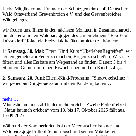
Liebe Mitglieder und Freunde der Schutzgemeinschaft Deutscher
Wald Ortsverband Grevenbroich e.V. und des Grevenbroicher
Wildgeheges,
wir freuen uns, Ihnen in den nächsten Monaten in Zusammenarbeit
mit den erfahrenen Waldpädagogen des Unternehmens “Eco Edu
Düsseldorf” folgende Freizeitaktivitäten anbieten zu können:
1)
Samstag, 30. Mai
: Eltern-Kind-Kurs “ÜberlebenBegreifen”: wir
lernen gemeinsam Feuer zu machen, Bogen zu schießen, Wasser zu
filtern und alles Essbare am Wegesrand zu finden. Dauer: 3 bis 4
Stunden, Gebühr für einen Erwachsenen und ein Kind: € 45,--.
2)
Samstag, 20. Juni
: Eltern-Kind-Programm “Singvogelschutz”:
wir gehen auf Singvogelsafari mit den Kindern, bauen…
mehr …
Mindestteilnehmerzahl leider nicht erreicht. Zweite Ferienfreizeit
„Natur hautnah erleben“ vom 13. bis 17. Oktober 2025 fällt aus.
15.09.2025
Während der Sommerferien bot der Meerbuscher Falkner und
Waldpädagoge Frithjof Schnurbusch mit seinen Mitarbeitern